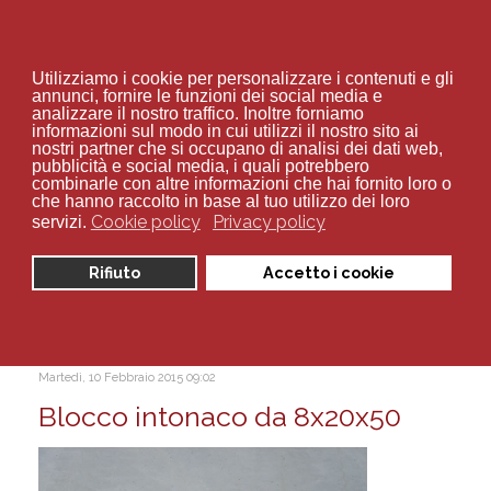
+39 02 94 70 534
Utilizziamo i cookie per personalizzare i contenuti e gli
annunci, fornire le funzioni dei social media e
analizzare il nostro traffico. Inoltre forniamo
informazioni sul modo in cui utilizzi il nostro sito ai
nostri partner che si occupano di analisi dei dati web,
pubblicità e social media, i quali potrebbero
combinarle con altre informazioni che hai fornito loro o
Sei qui:
Home
Catalogo
Fognatura
che hanno raccolto in base al tuo utilizzo dei loro
vendita
Cookie policy
Privacy policy
servizi.
Visualizza articoli per tag:
Rifiuto
Accetto i cookie
vendita
Martedì, 10 Febbraio 2015 09:02
Blocco intonaco da 8x20x50