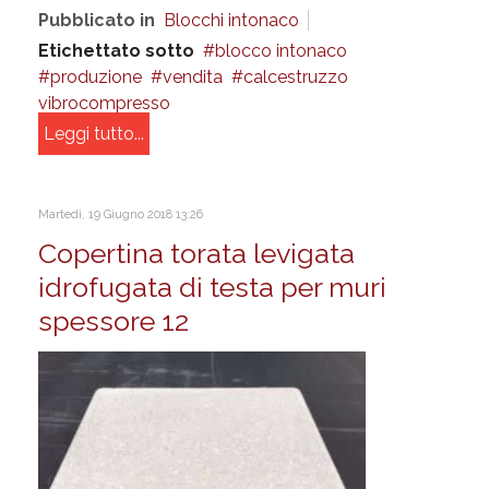
Pubblicato in
Blocchi intonaco
Etichettato sotto
blocco intonaco
produzione
vendita
calcestruzzo
vibrocompresso
Leggi tutto...
Martedì, 19 Giugno 2018 13:26
Copertina torata levigata
idrofugata di testa per muri
spessore 12