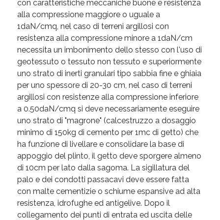
con caratteristiche meccaniche buone e resistenza
alla compressione maggiore o uguale a
1daN/cmq, nel caso di terreni argillosi con
resistenza alla compressione minore a 1daN/cm
necessita un imbonimento dello stesso con l'uso di
geotessuto o tessuto non tessuto e superiormente
uno strato di inerti granulari tipo sabbia fine e ghiaia
per uno spessore di 20-30 cm, nel caso di terreni
argillosi con resistenze alla compressione inferiore
a 0.50daN/cmq si deve necessariamente eseguire
uno strato di "magrone" (calcestruzzo a dosaggio
minimo di 150kg di cemento per 1mc di getto) che
ha funzione di livellare e consolidare la base di
appoggio del plinto, il getto deve sporgere almeno
di 10cm per lato dalla sagoma. La sigillatura del
palo e dei condotti passacavi deve essere fatta
con malte cementizie o schiume espansive ad alta
resistenza, idrofughe ed antigelive. Dopo il
collegamento dei punti di entrata ed uscita delle