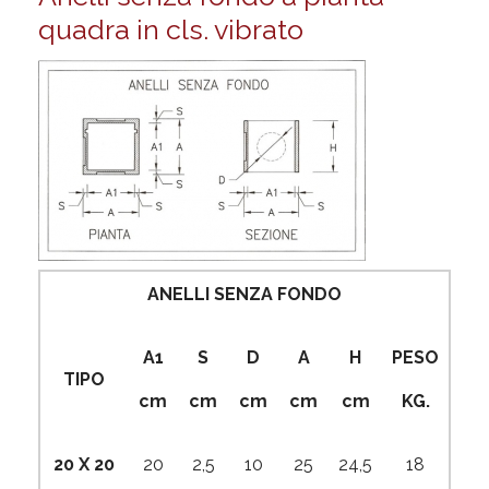
quadra in cls. vibrato
ANELLI SENZA FONDO
A1
S
D
A
H
PESO
TIPO
cm
cm
cm
cm
cm
KG.
20 X 20
20
2,5
10
25
24,5
18