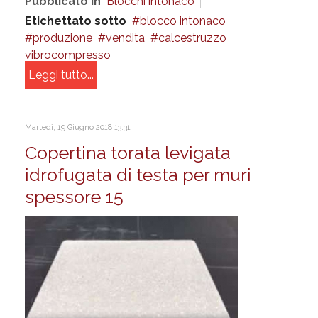
Pubblicato in
Blocchi intonaco
Etichettato sotto
blocco intonaco
produzione
vendita
calcestruzzo
vibrocompresso
Leggi tutto...
Martedì, 19 Giugno 2018 13:31
Copertina torata levigata
idrofugata di testa per muri
spessore 15