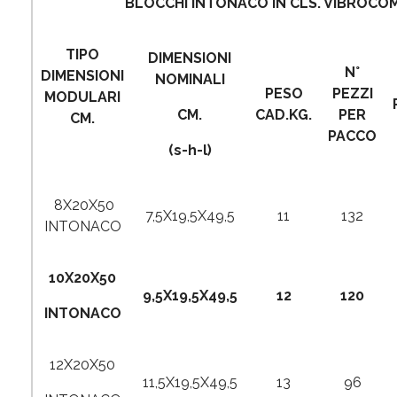
BLOCCHI INTONACO IN CLS. VIBROC
TIPO
DIMENSIONI
N°
DIMENSIONI
NOMINALI
PESO
PEZZI
MODULARI
CM.
CAD.KG.
PER
CM.
PACCO
(s-h-l)
8X20X50
7,5X19,5X49,5
11
132
INTONACO
10X20X50
9,5X19,5X49,5
12
120
INTONACO
12X20X50
11,5X19,5X49,5
13
96