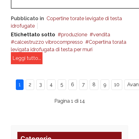
Pubblicato in
Copertine torate levigate di testa
idrofugate
Etichettato sotto
produzione
vendita
calcestruzzo vibrocompresso
Copertina torata
levigata idrofugata di testa per muri
Leggi tutto...
1
2
3
4
5
6
7
8
9
10
Avan
Pagina 1 di 14
Categorie