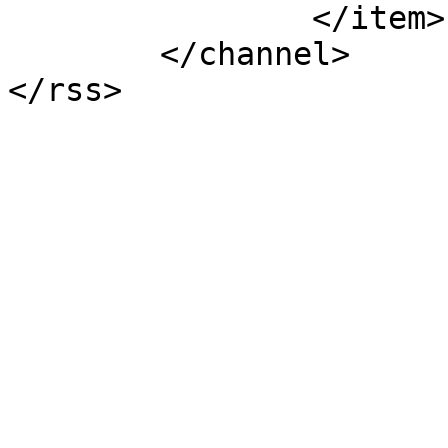
		</item>

	</channel>
