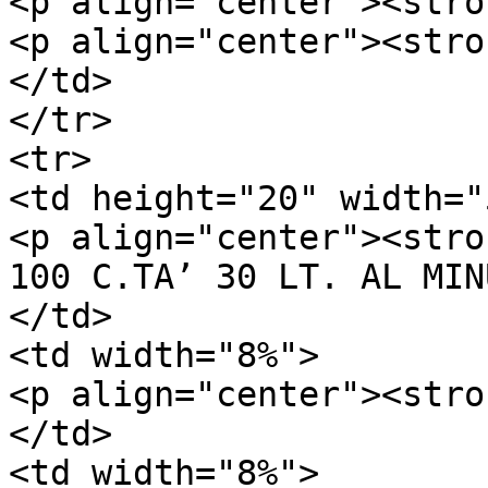
<p align="center"><stro
<p align="center"><stro
</td>

</tr>

<tr>

<td height="20" width="
<p align="center"><stro
100 C.TA’ 30 LT. AL MIN
</td>

<td width="8%">

<p align="center"><stro
</td>

<td width="8%">
