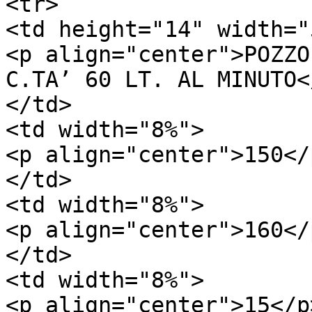
<tr>

<td height="14" width="
<p align="center">POZZO
C.TA’ 60 LT. AL MINUTO</
</td>

<td width="8%">

<p align="center">150</p
</td>

<td width="8%">

<p align="center">160</p
</td>

<td width="8%">

<p align="center">15</p>