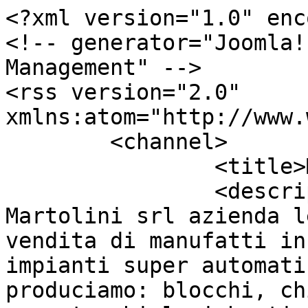
<?xml version="1.0" enc
<!-- generator="Joomla!
Management" -->

<rss version="2.0" 
xmlns:atom="http://www.
	<channel>

		<title>Martolini</title>

		<description><![CDATA[F.lli 
Martolini srl azienda l
vendita di manufatti in
impianti super automati
produciamo: blocchi, ch