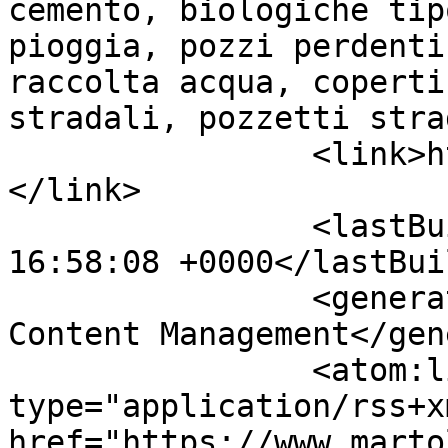
cemento, biologiche tip
pioggia, pozzi perdenti
raccolta acqua, coperti
stradali, pozzetti stra
		<link>https://www.martolinisrl.com
</link>

		<lastBuildDate>Fri, 07 Aug 2026 
16:58:08 +0000</lastBui
		<generator>Joomla! - Open Source 
Content Management</gen
		<atom:link rel="self" 
type="application/rss+xm
href="https://www.marto