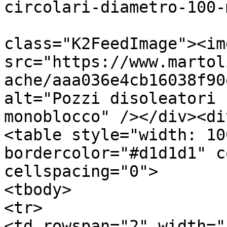
circolari-diametro-100-
			<description><![CDATA[<di
class="K2FeedImage"><img
src="https://www.martol
ache/aaa036e4cb16038f90
alt="Pozzi disoleatori 
monoblocco" /></div><di
<table style="width: 10
bordercolor="#d1d1d1" c
cellspacing="0">

<tbody>

<tr>

<td rowspan="2" width="