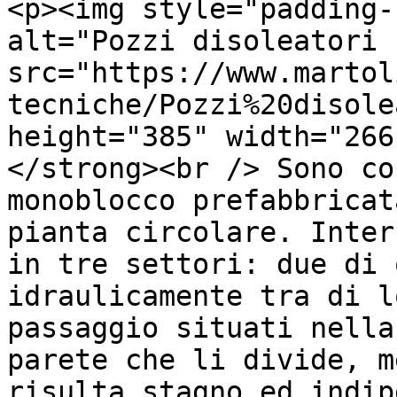
<p><img style="padding-
alt="Pozzi disoleatori 
src="https://www.martol
tecniche/Pozzi%20disole
height="385" width="266
</strong><br /> Sono co
monoblocco prefabbricat
pianta circolare. Inter
in tre settori: due di 
idraulicamente tra di l
passaggio situati nella
parete che li divide, m
risulta stagno ed indip