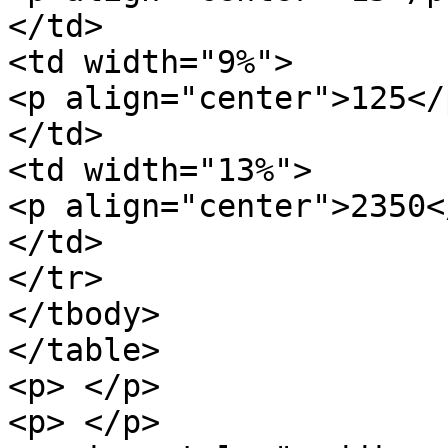
</td>

<td width="9%">

<p align="center">125</p
</td>

<td width="13%">

<p align="center">2350</
</td>

</tr>

</tbody>

</table>

<p> </p>

<p> </p>
