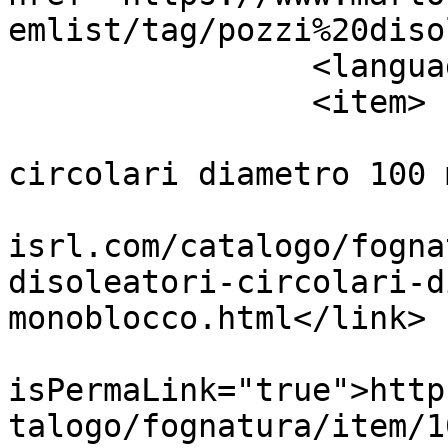
emlist/tag/pozzi%20diso
		<language>it-it</language>

		<item>

			<title>Pozzi disoleatori
circolari diametro 100 
			<link>https://www.martol
isrl.com/catalogo/fogna
disoleatori-circolari-d
monoblocco.html</link>

			<guid
isPermaLink="true">http
talogo/fognatura/item/1