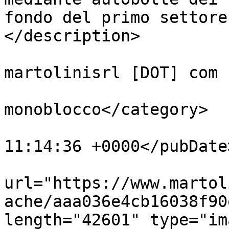
fondo del primo settore
</description>

			<author>info [AT]
martolinisrl [DOT] com 
			<category>Pozzi e pozzett
monoblocco</category>

			<pubDate>Fri, 13 Feb 201
11:14:36 +0000</pubDate>
			<enclosure
url="https://www.martol
ache/aaa036e4cb16038f90
length="42601" type="im