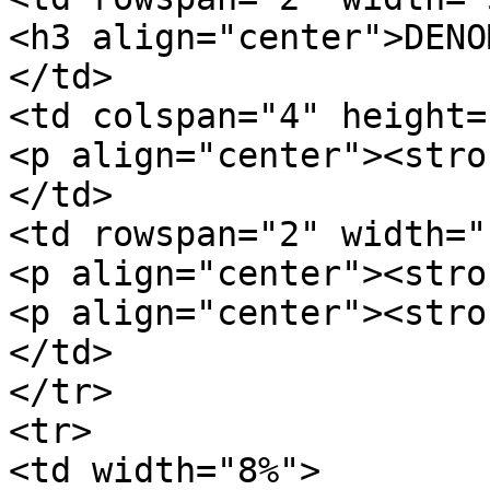
<h3 align="center">DENO
</td>

<td colspan="4" height=
<p align="center"><stro
</td>

<td rowspan="2" width="
<p align="center"><stro
<p align="center"><stro
</td>

</tr>

<tr>

<td width="8%">
