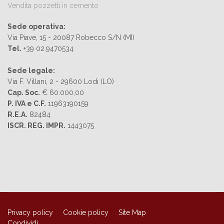
Vendita pozzetti in cemento
Sede operativa:
Via Piave, 15 - 20087 Robecco S/N (MI)
Tel.
+39 02.9470534
Sede legale:
Via F. Villani, 2 - 29600 Lodi (LO)
Cap. Soc.
€ 60.000,00
P. IVA e C.F.
11963190159
R.E.A.
82484
ISCR. REG. IMPR.
1443075
Privacy policy
Cookie policy
Site Map
Condividi