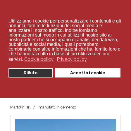
+39 02 94 70 534
Utilizziamo i cookie per personalizzare i contenuti e gli
annunci, fornire le funzioni dei social media e
analizzare il nostro traffico. Inoltre forniamo
informazioni sul modo in cui utilizzi il nostro sito ai
nostri partner che si occupano di analisi dei dati web,
pubblicità e social media, i quali potrebbero
combinarle con altre informazioni che hai fornito loro o
Sei qui:
Home
Azienda
Chi siamo
che hanno raccolto in base al tuo utilizzo dei loro
Cookie policy
Privacy policy
servizi.
F.LLI Martolini -
Rifiuto
Accetto i cookie
prefabbricati in
cemento srl
Martolini srl
manufatti in cemento