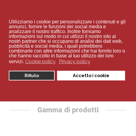
+39 02 94 70 534
Utilizziamo i cookie per personalizzare i contenuti e gli
annunci, fornire le funzioni dei social media e
analizzare il nostro traffico. Inoltre forniamo
informazioni sul modo in cui utilizzi il nostro sito ai
nostri partner che si occupano di analisi dei dati web,
pubblicità e social media, i quali potrebbero
combinarle con altre informazioni che hai fornito loro o
Sei qui:
Home
Catalogo
Stradale
che hanno raccolto in base al tuo utilizzo dei loro
Cookie policy
Privacy policy
servizi.
Stradale
Rifiuto
Accetto i cookie
Gamma di prodotti