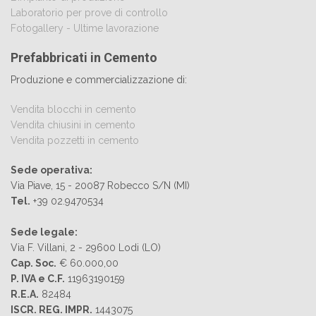
Laboratorio per prove di controllo
Fotogallery - Ultime lavorazione
Prefabbricati in Cemento
Produzione e commercializzazione di:
Vendita blocchi in cemento
Vendita chiusini in cemento
Vendita pozzetti in cemento
Sede operativa:
Via Piave, 15 - 20087 Robecco S/N (MI)
Tel.
+39 02.9470534
Sede legale:
Via F. Villani, 2 - 29600 Lodi (LO)
Cap. Soc.
€ 60.000,00
P. IVA e C.F.
11963190159
R.E.A.
82484
ISCR. REG. IMPR.
1443075