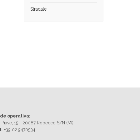
Stradale
de operativa:
a Piave, 15 - 20087 Robecco S/N (MI)
l.
+39 02.9470534