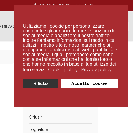
+39 02 94 70 534
Cerca...
Utilizziamo i cookie per personalizzare i
 BIFACCIA
CONTATTI
contenuti e gli annunci, fornire le funzioni dei
social media e analizzare il nostro traffico.
Inoltre forniamo informazioni sul modo in cui
utilizzi il nostro sito ai nostri partner che si
occupano di analisi dei dati web, pubblicità e
social media, i quali potrebbero combinarle
con altre informazioni che hai fornito loro o
Categorie
che hanno raccolto in base al tuo utilizzo dei
Cookie policy
Privacy policy
loro servizi.
Muratura
Rifiuto
Accetto i cookie
Recinzioni
Anelli e pozzetti
Chiusini
Fognatura