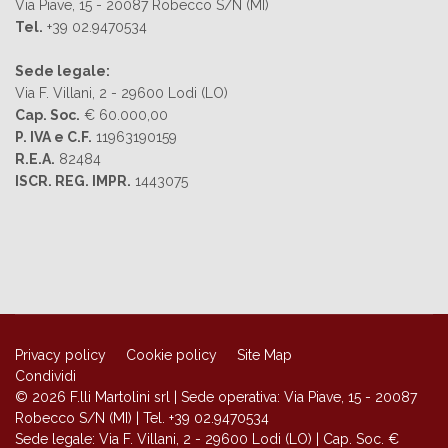
Via Piave, 15 - 20087 Robecco S/N (MI)
Tel.
+39 02.9470534
Sede legale:
Via F. Villani, 2 - 29600 Lodi (LO)
Cap. Soc.
€ 60.000,00
P. IVA e C.F.
11963190159
R.E.A.
82484
ISCR. REG. IMPR.
1443075
Privacy policy
Cookie policy
Site Map
Condividi
© 2026 F.lli Martolini srl | Sede operativa: Via Piave, 15 - 20087
Robecco S/N (MI) | Tel. +39 02.9470534
Sede legale: Via F. Villani, 2 - 29600 Lodi (LO) | Cap. Soc. €