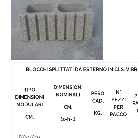
BLOCCHI SPLITTATI DA ESTERNO IN CLS. VI
DIMENSIONI
TIPO
N°
PESO
NOMINALI
P
DIMENSIONI
PEZZI
CAD.
P
MODULARI
CM.
PER
KG.
PACCO
CM.
(s-h-l)
8X20X40