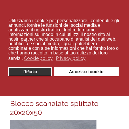
+39 02 94 70 534
Utilizziamo i cookie per personalizzare i contenuti e gli
annunci, fornire le funzioni dei social media e
analizzare il nostro traffico. Inoltre forniamo
informazioni sul modo in cui utilizzi il nostro sito ai
nostri partner che si occupano di analisi dei dati web,
pubblicità e social media, i quali potrebbero
combinarle con altre informazioni che hai fornito loro o
Sei qui:
Home
blocchi scanalati splittati
che hanno raccolto in base al tuo utilizzo dei loro
Cookie policy
Privacy policy
servizi.
Visualizza articoli per tag:
Rifiuto
Accetto i cookie
blocchi scanalati splittati
Martedì, 10 Febbraio 2015 14:44
Blocco scanalato splittato
20x20x50