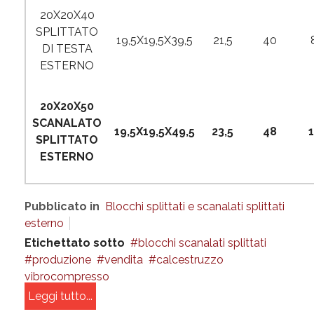
20X20X40
SPLITTATO
19,5X19,5X39,5
21,5
40
DI TESTA
ESTERNO
20X20X50
SCANALATO
19,5X19,5X49,5
23,5
48
SPLITTATO
ESTERNO
Pubblicato in
Blocchi splittati e scanalati splittati
esterno
Etichettato sotto
blocchi scanalati splittati
produzione
vendita
calcestruzzo
vibrocompresso
Leggi tutto...