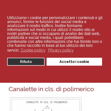
+39 02 94 70 534
Utilizziamo i cookie per personalizzare i contenuti e gli
annunci, fornire le funzioni dei social media e
analizzare il nostro traffico. Inoltre forniamo
informazioni sul modo in cui utilizzi il nostro sito ai
nostri partner che si occupano di analisi dei dati web,
pubblicità e social media, i quali potrebbero
combinarle con altre informazioni che hai fornito loro o
Sei qui:
Home
calcestruzzo polimerico
che hanno raccolto in base al tuo utilizzo dei loro
Cookie policy
Privacy policy
servizi.
Visualizza articoli per tag:
Rifiuto
Accetto i cookie
calcestruzzo polimerico
Venerdì, 13 Febbraio 2015 14:33
Canalette in cls. di polimerico