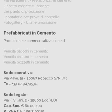
F.lli Martolini srl - Prefabbricati in cemento
Il nostro cantiere e i prodotti
L'impianto di produzione
Laboratorio per prove di controllo
Fotogallery - Ultime lavorazione
Prefabbricati in Cemento
Produzione e commercializzazione di:
Vendita blocchi in cemento
Vendita chiusini in cemento
Vendita pozzetti in cemento
Sede operativa:
Via Piave, 15 - 20087 Robecco S/N (MI)
Tel.
+39 02.9470534
Sede legale:
Via F. Villani, 2 - 29600 Lodi (LO)
Cap. Soc.
€ 60.000,00
P. IVA e C.F.
11963190159