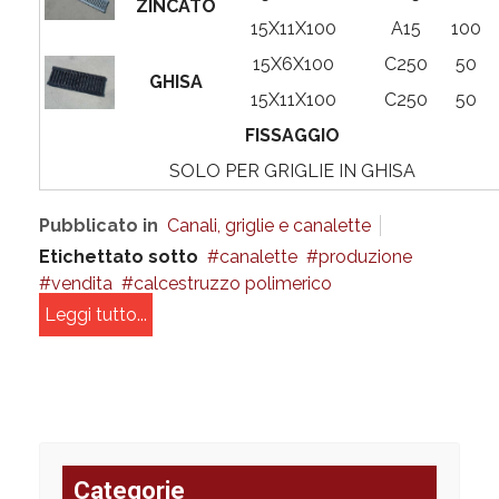
ZINCATO
15X11X100
A15
100
15X6X100
C250
50
GHISA
15X11X100
C250
50
FISSAGGIO
SOLO PER GRIGLIE IN GHISA
Pubblicato in
Canali, griglie e canalette
Etichettato sotto
canalette
produzione
vendita
calcestruzzo polimerico
Leggi tutto...
Categorie