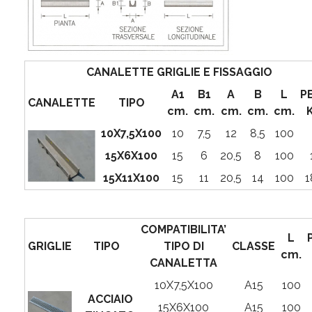
CANALETTE GRIGLIE E FISSAGGIO
A1
B1
A
B
L
P
CANALETTE
TIPO
cm.
cm.
cm.
cm.
cm.
10X7,5X100
10
7,5
12
8,5
100
15X6X100
15
6
20,5
8
100
15X11X100
15
11
20,5
14
100
1
COMPATIBILITA’
L
GRIGLIE
TIPO
TIPO DI
CLASSE
cm.
CANALETTA
10X7,5X100
A15
100
ACCIAIO
15X6X100
A15
100