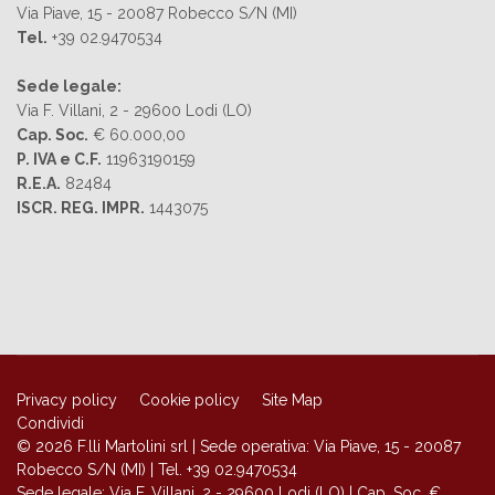
Via Piave, 15 - 20087 Robecco S/N (MI)
Tel.
+39 02.9470534
Sede legale:
Via F. Villani, 2 - 29600 Lodi (LO)
Cap. Soc.
€ 60.000,00
P. IVA e C.F.
11963190159
R.E.A.
82484
ISCR. REG. IMPR.
1443075
Privacy policy
Cookie policy
Site Map
Condividi
© 2026 F.lli Martolini srl | Sede operativa: Via Piave, 15 - 20087
Robecco S/N (MI) | Tel. +39 02.9470534
Sede legale: Via F. Villani, 2 - 29600 Lodi (LO) | Cap. Soc. €