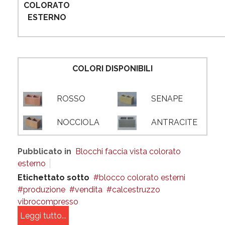
COLORATO
ESTERNO
COLORI DISPONIBILI
ROSSO
SENAPE
NOCCIOLA
ANTRACITE
Pubblicato in
Blocchi faccia vista colorato
esterno
Etichettato sotto
blocco colorato esterni
produzione
vendita
calcestruzzo
vibrocompresso
Leggi tutto...