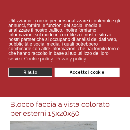
+39 02 94 70 534
Utilizziamo i cookie per personalizzare i contenuti e gli
annunci, fornire le funzioni dei social media e
analizzare il nostro traffico. Inoltre forniamo
informazioni sul modo in cui utilizzi il nostro sito ai
nostri partner che si occupano di analisi dei dati web,
pubblicità e social media, i quali potrebbero
combinarle con altre informazioni che hai fornito loro o
Sei qui:
Home
blocco colorato esterni
che hanno raccolto in base al tuo utilizzo dei loro
Cookie policy
Privacy policy
servizi.
Visualizza articoli per tag:
Rifiuto
Accetto i cookie
blocco colorato esterni
Martedì, 10 Febbraio 2015 10:58
Blocco faccia a vista colorato
per esterni 15x20x50