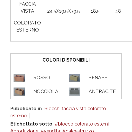
FACCIA
VISTA
24,5X19,5X39,5
18,5
48
COLORATO
ESTERNO
COLORI DISPONIBILI
ROSSO
SENAPE
NOCCIOLA
ANTRACITE
Pubblicato in
Blocchi faccia vista colorato
esterno
Etichettato sotto
blocco colorato esterni
produzione
vendita
calcestruzzo