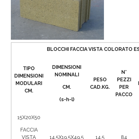
BLOCCHI FACCIA VISTA COLORATO 
DIMENSIONI
TIPO
N°
NOMINALI
DIMENSIONI
PESO
PEZZI
MODULARI
CM.
CAD.KG.
PER
CM.
PACCO
(s-h-l)
15X20X50
FACCIA
VISTA
14,5X19,5X49,5
14,5
84