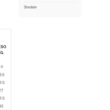
Stradale
ESO
G.
10
3,5
2,5
27
2,5
45