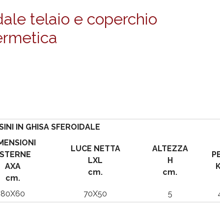
idale telaio e coperchio
ermetica
SINI IN GHISA SFEROIDALE
MENSIONI
LUCE NETTA
ALTEZZA
STERNE
P
LXL
H
AXA
K
cm.
cm.
cm.
80X60
70X50
5