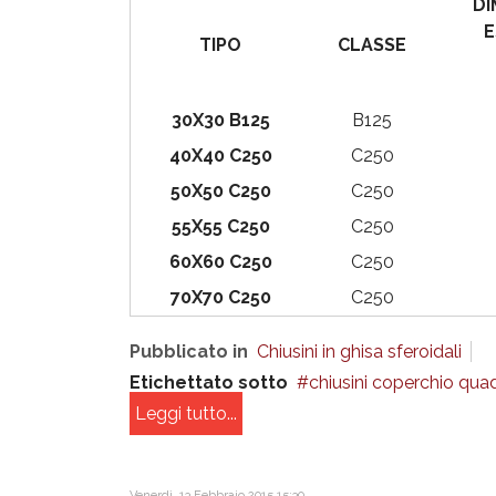
DI
E
TIPO
CLASSE
30X30 B125
B125
40X40 C250
C250
50X50 C250
C250
55X55 C250
C250
60X60 C250
C250
70X70 C250
C250
Pubblicato in
Chiusini in ghisa sferoidali
Etichettato sotto
chiusini coperchio quad
Leggi tutto...
Venerdì, 13 Febbraio 2015 15:30