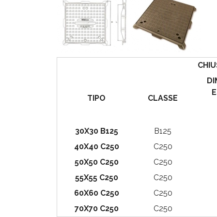
CHIU
DI
E
TIPO
CLASSE
30X30 B125
B125
40X40 C250
C250
50X50 C250
C250
55X55 C250
C250
60X60 C250
C250
70X70 C250
C250