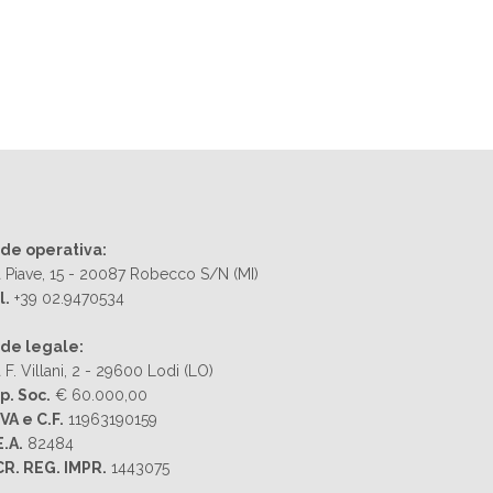
de operativa:
a Piave, 15 - 20087 Robecco S/N (MI)
l.
+39 02.9470534
de legale:
 F. Villani, 2 - 29600 Lodi (LO)
p. Soc.
€ 60.000,00
IVA e C.F.
11963190159
E.A.
82484
CR. REG. IMPR.
1443075