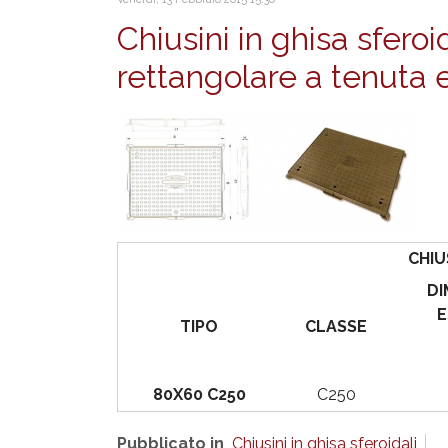
Chiusini in ghisa sfero
rettangolare a tenuta 
CHIU
DI
E
TIPO
CLASSE
80X60 C250
C250
Pubblicato in
Chiusini in ghisa sferoidali