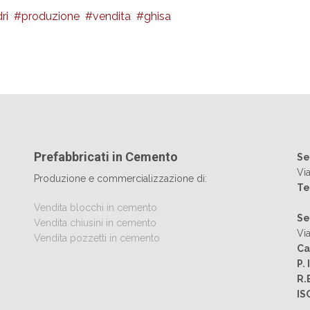
ri
produzione
vendita
ghisa
Prefabbricati in Cemento
Se
Vi
Produzione e commercializzazione di:
Te
Vendita blocchi in cemento
Se
Vendita chiusini in cemento
Via
Vendita pozzetti in cemento
Ca
P. 
R.
IS