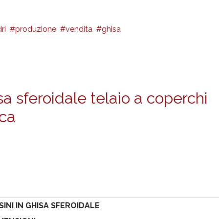
ri
produzione
vendita
ghisa
sa sferoidale telaio a coperchi
ica
SINI IN GHISA SFEROIDALE