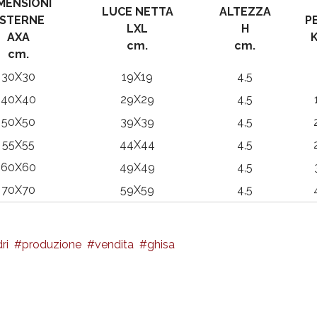
MENSIONI
LUCE NETTA
ALTEZZA
STERNE
P
LXL
H
AXA
K
cm.
cm.
cm.
30X30
19X19
4,5
40X40
29X29
4,5
50X50
39X39
4,5
55X55
44X44
4,5
60X60
49X49
4,5
70X70
59X59
4,5
ri
produzione
vendita
ghisa