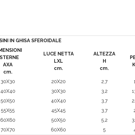
SINI IN GHISA SFEROIDALE
MENSIONI
LUCE NETTA
ALTEZZA
STERNE
P
LXL
H
AXA
K
cm.
cm.
cm.
30X30
20X20
2,7
40X40
30X30
3,2
1
50X50
40X40
3,7
2
55X55
45X45
3,7
60X60
50X50
5,2
3
70X70
60X60
5