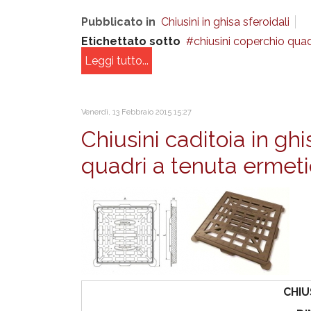
Pubblicato in
Chiusini in ghisa sferoidali
Etichettato sotto
chiusini coperchio quad
Leggi tutto...
Venerdì, 13 Febbraio 2015 15:27
Chiusini caditoia in ghi
quadri a tenuta ermet
CHIU