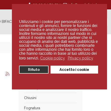
+39 02 94 70 534
Cerca...
 BIFACCIA
CONTATTI
Utilizziamo i cookie per personalizzare i
contenuti e gli annunci, fornire le funzioni dei
social media e analizzare il nostro traffico.
Inoltre forniamo informazioni sul modo in cui
utilizzi il nostro sito ai nostri partner che si
occupano di analisi dei dati web, pubblicità e
social media, i quali potrebbero combinarle
con altre informazioni che hai fornito loro o
Categorie
che hanno raccolto in base al tuo utilizzo dei
Cookie policy
Privacy policy
loro servizi.
Muratura
Rifiuto
Accetto i cookie
Recinzioni
a
Anelli e pozzetti
Chiusini
Fognatura