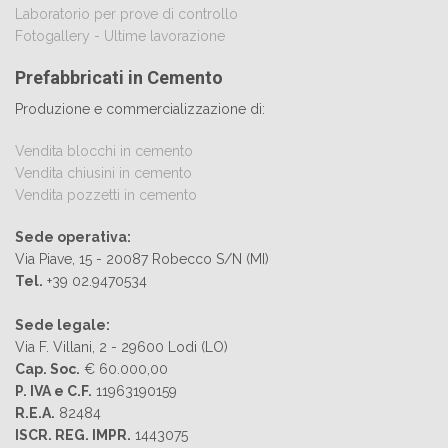
Laboratorio per prove di controllo
Fotogallery - Ultime lavorazione
Prefabbricati in Cemento
Produzione e commercializzazione di:
Vendita blocchi in cemento
Vendita chiusini in cemento
Vendita pozzetti in cemento
Sede operativa:
Via Piave, 15 - 20087 Robecco S/N (MI)
Tel.
+39 02.9470534
Sede legale:
Via F. Villani, 2 - 29600 Lodi (LO)
Cap. Soc.
€ 60.000,00
P. IVA e C.F.
11963190159
R.E.A.
82484
ISCR. REG. IMPR.
1443075