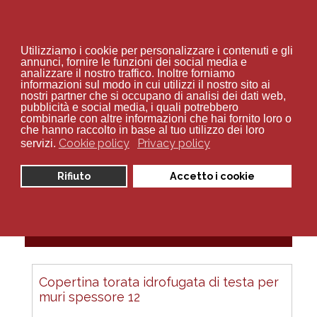
+39 02 94 70 534
Utilizziamo i cookie per personalizzare i contenuti e gli
annunci, fornire le funzioni dei social media e
analizzare il nostro traffico. Inoltre forniamo
informazioni sul modo in cui utilizzi il nostro sito ai
nostri partner che si occupano di analisi dei dati web,
pubblicità e social media, i quali potrebbero
combinarle con altre informazioni che hai fornito loro o
Sei qui:
Home
Catalogo
Recinzione
che hanno raccolto in base al tuo utilizzo dei loro
Copertine torate di testa idrofugate per muri
Cookie policy
Privacy policy
servizi.
Rifiuto
Accetto i cookie
Copertine torate di testa
idrofugate per muri
Copertina torata idrofugata di testa per
muri spessore 12