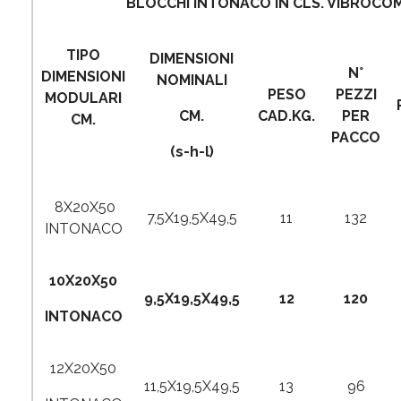
BLOCCHI INTONACO IN CLS. VIBROC
TIPO
DIMENSIONI
N°
DIMENSIONI
NOMINALI
PESO
PEZZI
MODULARI
CM.
CAD.KG.
PER
CM.
PACCO
(s-h-l)
8X20X50
7,5X19,5X49,5
11
132
INTONACO
10X20X50
9,5X19,5X49,5
12
120
INTONACO
12X20X50
11,5X19,5X49,5
13
96