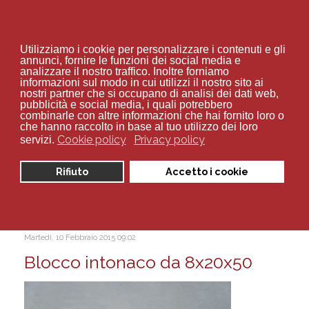
+39 02 94 70 534
Utilizziamo i cookie per personalizzare i contenuti e gli
annunci, fornire le funzioni dei social media e
analizzare il nostro traffico. Inoltre forniamo
informazioni sul modo in cui utilizzi il nostro sito ai
nostri partner che si occupano di analisi dei dati web,
pubblicità e social media, i quali potrebbero
combinarle con altre informazioni che hai fornito loro o
Sei qui:
Home
Catalogo
Anelli e Pozzetti
che hanno raccolto in base al tuo utilizzo dei loro
produzione
Cookie policy
Privacy policy
servizi.
Visualizza articoli per tag:
Rifiuto
Accetto i cookie
produzione
Martedì, 10 Febbraio 2015 09:02
Blocco intonaco da 8x20x50