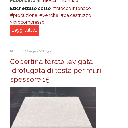
Pubblicato in
Blocchi intonaco
Etichettato sotto
blocco intonaco
produzione
vendita
calcestruzzo
vibrocompresso
Leggi tutto...
Martedì, 19 Giugno 2018 13:31
Copertina torata levigata
idrofugata di testa per muri
spessore 15