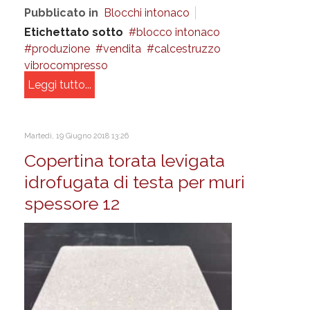
Pubblicato in
Blocchi intonaco
Etichettato sotto
blocco intonaco
produzione
vendita
calcestruzzo
vibrocompresso
Leggi tutto...
Martedì, 19 Giugno 2018 13:26
Copertina torata levigata
idrofugata di testa per muri
spessore 12