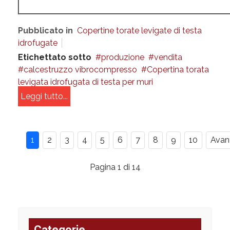
Pubblicato in
Copertine torate levigate di testa
idrofugate
Etichettato sotto
produzione
vendita
calcestruzzo vibrocompresso
Copertina torata
levigata idrofugata di testa per muri
Leggi tutto...
1
2
3
4
5
6
7
8
9
10
Avan
Pagina 1 di 14
Categorie