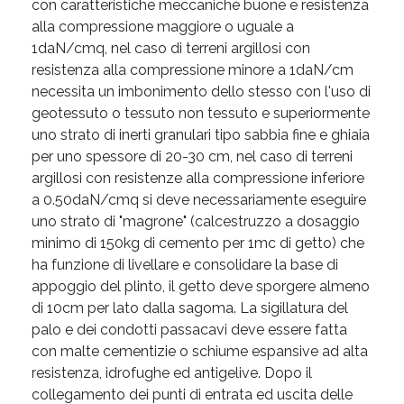
con caratteristiche meccaniche buone e resistenza
alla compressione maggiore o uguale a
1daN/cmq, nel caso di terreni argillosi con
resistenza alla compressione minore a 1daN/cm
necessita un imbonimento dello stesso con l'uso di
geotessuto o tessuto non tessuto e superiormente
uno strato di inerti granulari tipo sabbia fine e ghiaia
per uno spessore di 20-30 cm, nel caso di terreni
argillosi con resistenze alla compressione inferiore
a 0.50daN/cmq si deve necessariamente eseguire
uno strato di "magrone" (calcestruzzo a dosaggio
minimo di 150kg di cemento per 1mc di getto) che
ha funzione di livellare e consolidare la base di
appoggio del plinto, il getto deve sporgere almeno
di 10cm per lato dalla sagoma. La sigillatura del
palo e dei condotti passacavi deve essere fatta
con malte cementizie o schiume espansive ad alta
resistenza, idrofughe ed antigelive. Dopo il
collegamento dei punti di entrata ed uscita delle