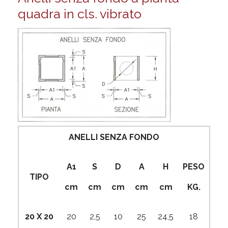
quadra in cls. vibrato
ANELLI SENZA FONDO
A1
S
D
A
H
PESO
TIPO
cm
cm
cm
cm
cm
KG.
20 X 20
20
2,5
10
25
24,5
18